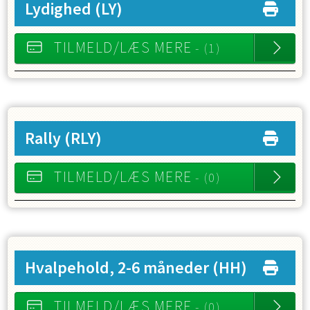
Lydighed
(LY)
TILMELD/LÆS MERE
- (1)
Rally
(RLY)
TILMELD/LÆS MERE
- (0)
Hvalpehold, 2-6 måneder
(HH)
TILMELD/LÆS MERE
- (0)