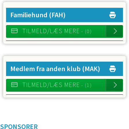
Familiehund
(FAH)
TILMELD/LÆS MERE
- (0)
Medlem fra anden klub
(MAK)
TILMELD/LÆS MERE
- (1)
SPONSORER