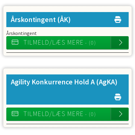
Årskontingent
(ÅK)
Årskontingent
TILMELD/LÆS MERE
- (0)
Agility Konkurrence Hold A
(AgKA)
TILMELD/LÆS MERE
- (0)