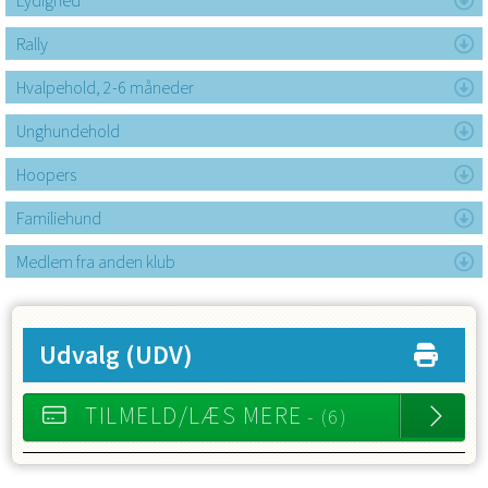
Lydighed
Rally
Hvalpehold, 2-6 måneder
Unghundehold
Hoopers
Familiehund
Medlem fra anden klub
Udvalg
(UDV)
TILMELD/LÆS MERE
- (6)