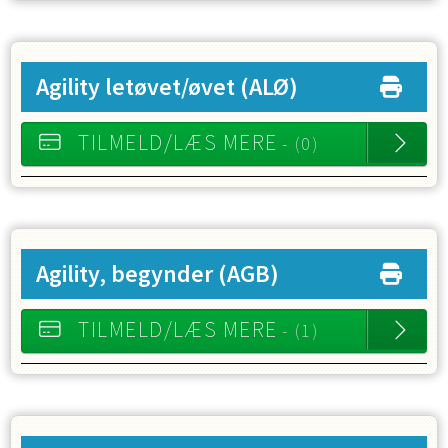
Agility letøvet/øvet
(ALØ)
TILMELD/LÆS MERE
- (0)
Agility, begynder
(AGB)
TILMELD/LÆS MERE
- (1)