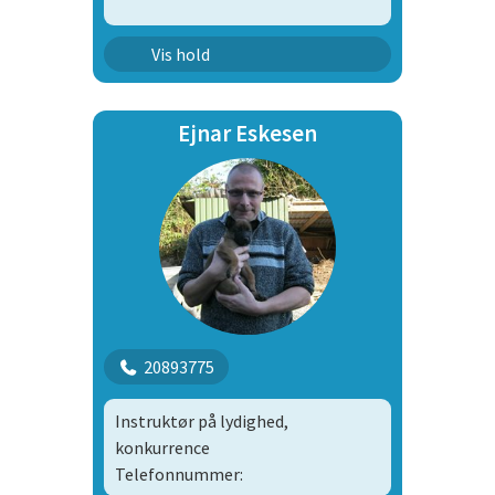
Agility Konkurrence Hold 3
Vis hold
Medlem fra anden klub | 9998
Ejnar Eskesen
20893775
Instruktør på lydighed,
konkurrence
Telefonnummer: