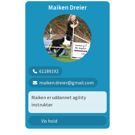
Maiken Dreier
61189192
maiken.dreier@gmail.com
Maiken er uddannet agility
instruktør
Agility Konkurrence Hold 2
Vis hold