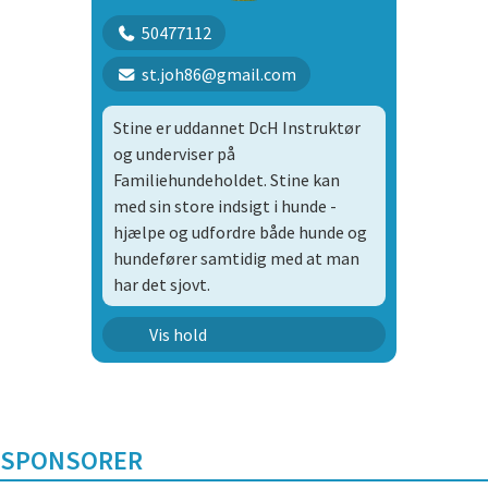
50477112
st.joh86@gmail.com
Stine er uddannet DcH Instruktør
og underviser på
Familiehundeholdet. Stine kan
med sin store indsigt i hunde -
hjælpe og udfordre både hunde og
hundefører samtidig med at man
har det sjovt.
Familiehundehold
Vis hold
Unghund Hold 1
SPONSORER