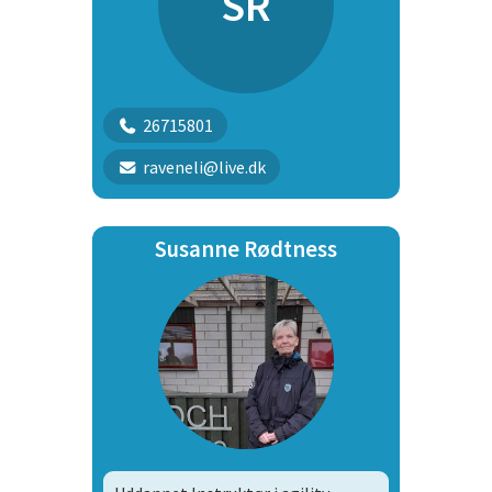
SR
26715801
raveneli@live.dk
Susanne Rødtness