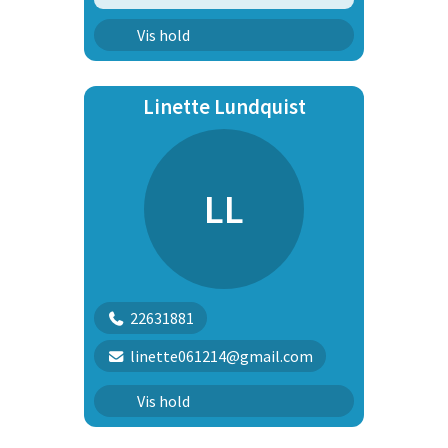
Rally
Vis hold
Linette Lundquist
LL
22631881
linette061214@gmail.com
Hvalpehold
Vis hold