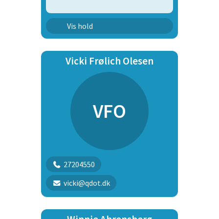
Agility Hold Letøvet
Vis hold
Vicki Frølich Olesen
VFO
27204550
vicki@qdot.dk