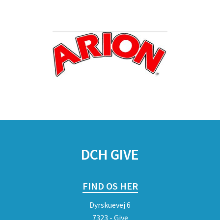
DCH GIVE
FIND OS HER
Dyrskuevej 6
7323 - Give