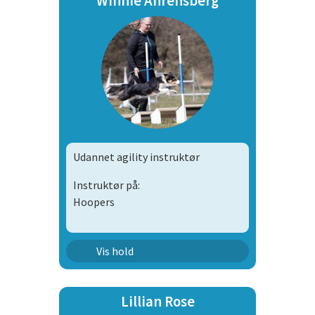
Winnie Ahrensberg
Udannet agility instruktør
Instruktør på:
Hoopers
Agility Konkurrence Hold 1
Vis hold
Lillian Rose