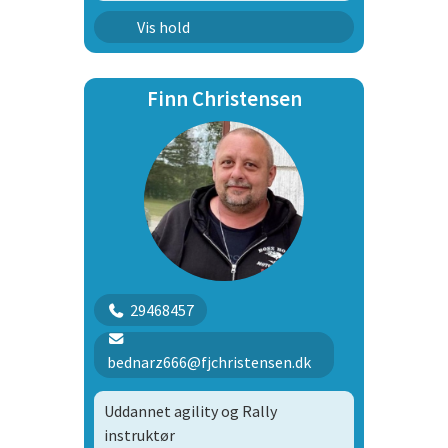
Lydighed DcH Program
Vis hold
Finn Christensen
29468457
bednarz666@fjchristensen.dk
Uddannet agility og Rally
instruktør