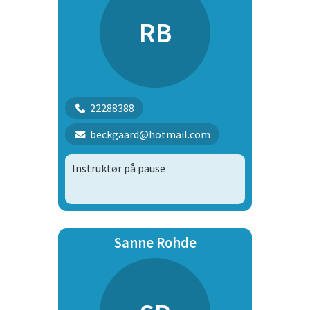
RB
22288388
beckgaard@hotmail.com
Instruktør på pause
Sanne Rohde