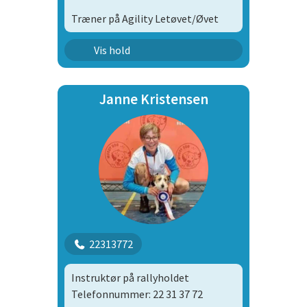
Træner på Agility Letøvet/Øvet
Agility Hold Begynder
Vis hold
Janne Kristensen
22313772
Instruktør på rallyholdet
Telefonnummer: 22 31 37 72