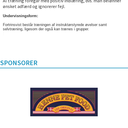
Al træning foregår med positiv indlæring, dvs. man belønner
ønsket adfærd og ignorerer fejl.
Undervisningsform:
Fortrinsvist består træningen af instruktørstyrede øvelser samt
selvtræning, ligesom der også kan trænes i grupper.
SPONSORER