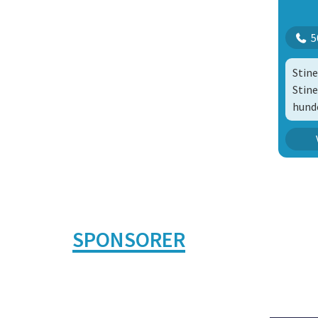
5
Stine
Stine
hunde
F
U
SPONSORER