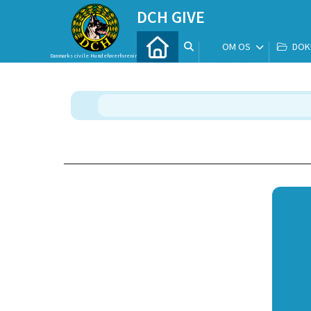
DCH GIVE
OM OS
DOK
Danmarks civile Hundeførerforening