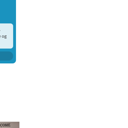
.
e og