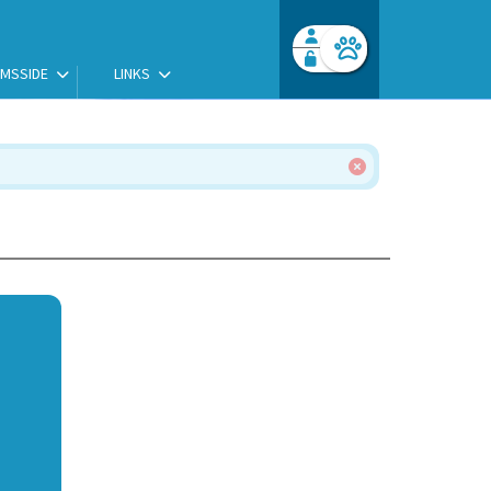
MSSIDE
LINKS
Facebook login
Husk mig
Glemt password
Opret profil
Log ind