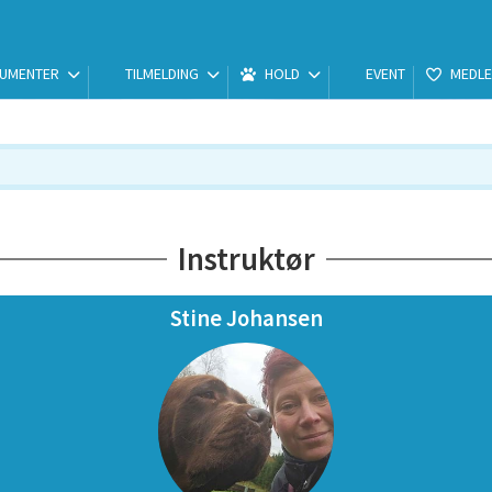
UMENTER
TILMELDING
HOLD
EVENT
MEDLE
Instruktør
Stine Johansen