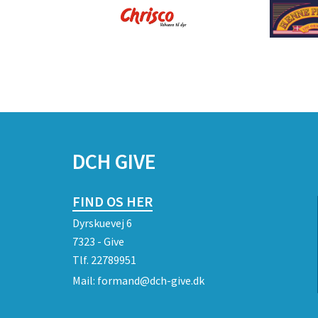
DCH GIVE
FIND OS HER
Dyrskuevej 6
7323 - Give
Tlf.
22789951
Mail:
formand@dch-give.dk