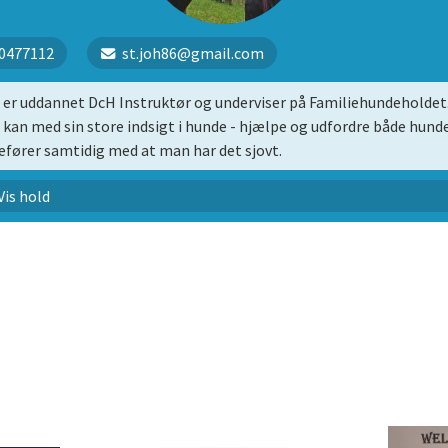
0477112
st.joh86@gmail.com
 er uddannet DcH Instruktør og underviser på Familiehundeholdet
 kan med sin store indsigt i hunde - hjælpe og udfordre både hund
fører samtidig med at man har det sjovt.
amiliehundehold
Vis hold
nghund Hold 1